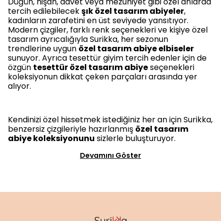
Düğün, nişan, davet veya mezuniyet gibi özel anlarda
tercih edilebilecek
şık özel tasarım abiyeler
,
kadınların zarafetini en üst seviyede yansıtıyor.
Modern çizgiler, farklı renk seçenekleri ve kişiye özel
tasarım ayrıcalığıyla Surikka, her sezonun
trendlerine uygun
özel tasarım abiye elbiseler
sunuyor. Ayrıca tesettür giyim tercih edenler için de
özgün
tesettür özel tasarım abiye
seçenekleri
koleksiyonun dikkat çeken parçaları arasında yer
alıyor.
Kendinizi özel hissetmek istediğiniz her an için Surikka,
benzersiz çizgileriyle hazırlanmış
özel tasarım
abiye koleksiyonunu
sizlerle buluşturuyor.
Devamını Göster