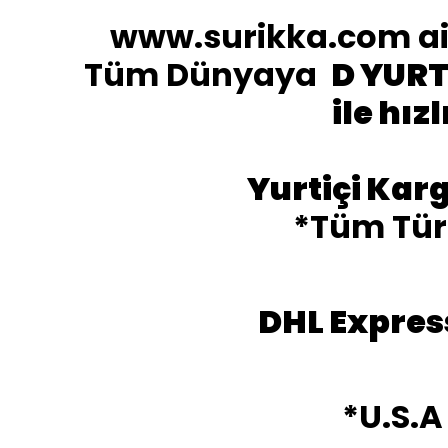
www.surikka.com ail
Tüm Dünyaya
D YURT
ile hız
Yurtiçi Kar
*Tüm Türk
DHL Expres
*U.S.A