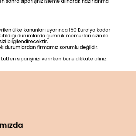
n sonra siparişiniz işleme alınarak hazırlanma
erilen ülke kanunları uyarınca 150 Euro’ya kadar
sıtıldığı durumlarda gümrük memurları sizin ile
i bilgilendirecektir.
ecek durumlardan firmamız sorumlu değildir.
fen siparişinizi verirken bunu dikkate alınız.
ımızda