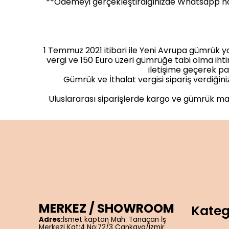
**Ödemeyi gerçekleştirdiğinizde Whatsapp hatt
1 Temmuz 2021 itibari ile Yeni Avrupa gümrük ya
vergi ve 150 Euro üzeri gümrüğe tabi olma ihti
iletişime geçerek pa
Gümrük ve İthalat vergisi sipariş verdiğin
Uluslararası siparişlerde kargo ve gümrük mal
MERKEZ / SHOWROOM
Kateg
Adres:
İsmet kaptan Mah. Tanaçan İş
Merkezi Kat:4 No:72/3 Çankaya/İzmir