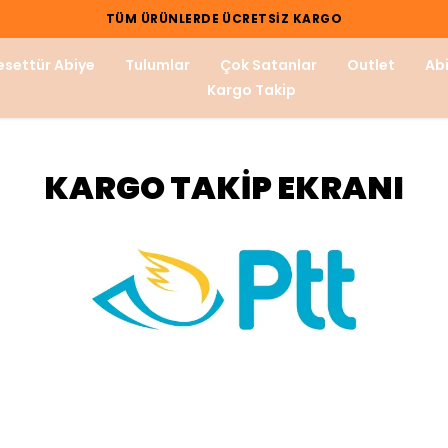
YENI KOLEKSIYON
esettür Abiye
Tulumlar
Çok Satanlar
Outlet
Abi
Kargo Takip
KARGO TAKİP EKRANI