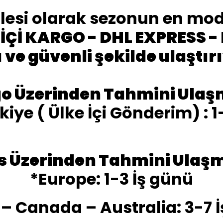
esi olarak sezonun en moda 
İÇİ KARGO - DHL EXPRESS -
lı ve güvenli şekilde ulaştır
go Üzerinden Tahmini Ulaş
iye ( Ülke İçi Gönderim) : 1
s Üzerinden Tahmini Ulaşm
*Europe: 1-3 İş günü
 – Canada – Australia: 3-7 