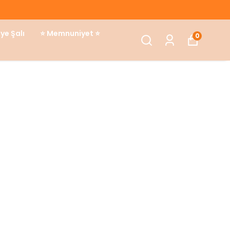
ye Şalı
⭐ Memnuniyet ⭐
0