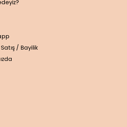
edeyiz?
app
Satış / Bayilik
ızda