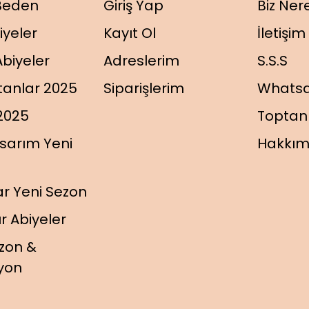
Beden
Giriş Yap
Biz Ner
iyeler
Kayıt Ol
İletişim
biyeler
Adreslerim
S.S.S
tanlar 2025
Siparişlerim
Whats
2025
Toptan 
sarım Yeni
Hakkım
r Yeni Sezon
r Abiyeler
ezon &
iyon