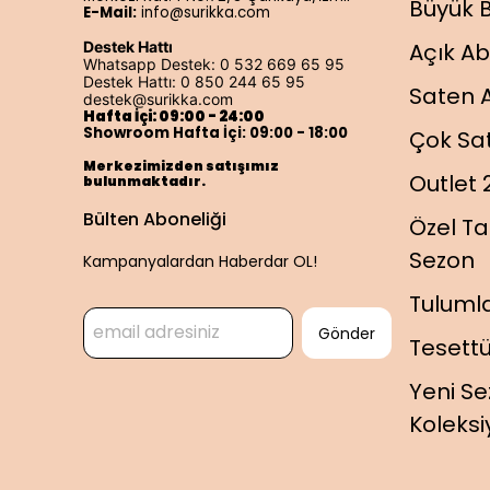
Büyük 
E-Mail:
info@surikka.com
Destek Hattı
Açık Ab
Whatsapp Destek: 0 532 669 65 95
Destek Hattı: 0 850 244 65 95
Saten A
destek@surikka.com
Hafta İçi: 09:00 - 24:00
Showroom Hafta İçi: 09:00 - 18:00
Çok Sa
Merkezimizden satışımız
Outlet 
bulunmaktadır.
Bülten Aboneliği
Özel Ta
Sezon
Kampanyalardan Haberdar OL!
Tulumla
Gönder
Tesettü
Yeni S
Koleks