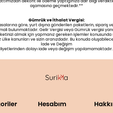
ımızdan dekont ile ödeme yaptığınıza dair bilgi verdikte
aşamasına geçmektedir.**
Gümrük ve İthalat Vergisi:
salarına göre, yurt dışına gönderilen paketlerin, sipariş v
mali bulunmaktadır. Gelir Vergisi veya Gümrük vergisi yan
ketinizi almak için yapmanız gereken işlemler konusunda siz
iz ülke kanunları ve sizin aranızdadır. Bu konuda oluşabil
İade ve Değişim
iyetlerinden dolayı iade veya değişim yapılamamaktadır. Lüt
oriler
Hesabım
Hakk