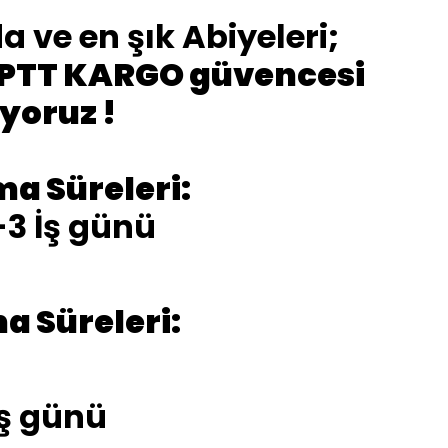
ve en şık Abiyeleri;
 PTT KARGO güvencesi
ıyoruz !
ma Süreleri:
-3 İş günü
a Süreleri:
İş günü